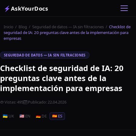
⚡
AskYourDocs
Inicio
/
Blog
/
Seguridad de datos — IA sin filtraciones
/
Checklist de
seguridad de IA: 20 preguntas clave antes de la implementación para
empresas
SEGURIDAD DE DATOS — IA SIN FILTRACIONES
Checklist de seguridad de IA: 20
preguntas clave antes de la
implementación para empresas
Vistas
:
495
Publicado
:
22.04.2026
🇺🇦 UK
🇺🇸 EN
🇩🇪 DE
🇪🇸 ES