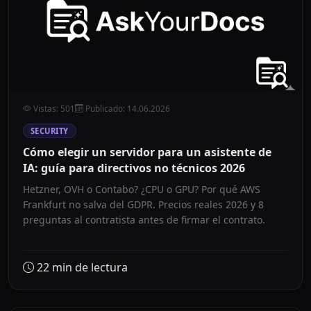
Vistas
:
501
Publicado
:
14.06.2026
SECURITY
Cómo elegir un servidor para un asistente de
IA: guía para directivos no técnicos 2026
Hetzner, OVH o Contabo? ¿CPU o GPU? Por qué AWS
Frankfurt no salva del GDPR. Precios reales 2026 y 8
preguntas al contratista antes de firmar el contrato.
22
min de lectura