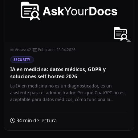
Vistas
:
421
Publicado
:
23.04.2026
SECURITY
IA en medicina: datos médicos, GDPR y
soluciones self-hosted 2026
La IA en medicina no es un diagnosticador, es un
asistente para el administrador. Por qué ChatGPT no es
aceptable para datos médicos, cómo funciona la
arquitectura self-hosted y el script de respuesta al
paciente.
34
min de lectura