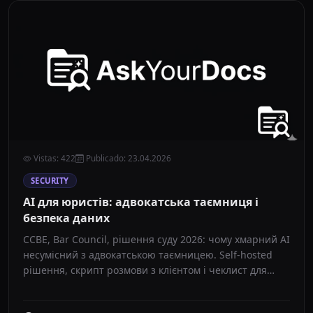
Vistas
:
422
Publicado
:
23.04.2026
SECURITY
AI для юристів: адвокатська таємниця і
безпека даних
CCBE, Bar Council, рішення суду 2026: чому хмарний AI
несумісний з адвокатською таємницею. Self-hosted
рішення, скрипт розмови з клієнтом і чеклист для
управляючого партнера.