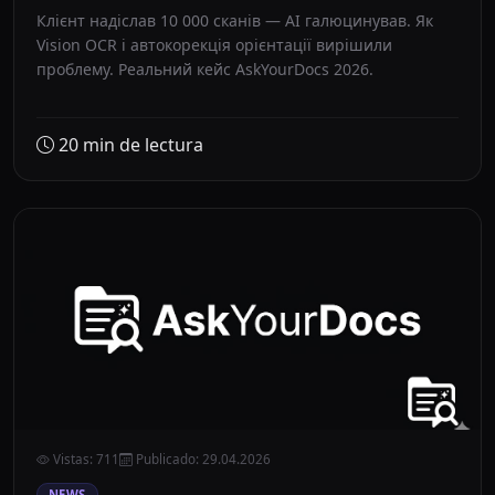
Клієнт надіслав 10 000 сканів — AI галюцинував. Як
Vision OCR і автокорекція орієнтації вирішили
проблему. Реальний кейс AskYourDocs 2026.
20
min de lectura
Vistas
:
711
Publicado
:
29.04.2026
NEWS