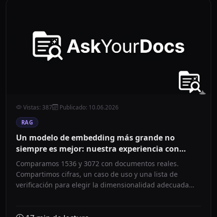
Vistas
:
387
Publicado
:
10.06.2026
RAG
Un modelo de embedding más grande no
siempre es mejor: nuestra experiencia con
documentos corporativos
Comparamos 1536 y 3072 con documentos reales.
Compartimos cifras, un caso de uso y una lista de
verificación para elegir la dimensionalidad adecuada
para su archivo.