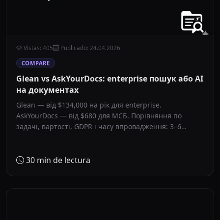
Vistas
:
405
Publicado
:
24.04.2026
COMPARE
Glean vs AskYourDocs: enterprise пошук або AI
на документах
Glean — від $134,000 на рік для enterprise.
AskYourDocs — від $680 для МСБ. Порівняння по
задачі, вартості, GDPR і часу впровадження: 3–6
місяців проти 5–7 днів.
30
min de lectura