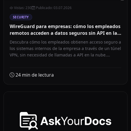
Vistas
:
230
Publicado
:
03.07.2026
SECURITY
WireGuard para empresas: cómo los empleados
remotos acceden a datos seguros sin API en la
nube
Descubra cómo los empleados obtienen acceso seguro a
los sistemas internos de la empresa a través de un túnel
VPN, sin necesidad de llamadas a API en la nube.
Arquitectura, costes y preguntas frecuentes.
24
min de lectura