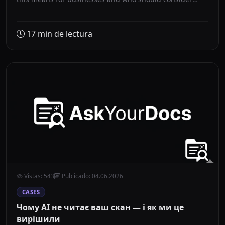
enabling blocking.
17
min de lectura
Vistas
:
543
Publicado
:
04.06.2026
CASES
Чому AI не читає ваш скан — і як ми це
вирішили