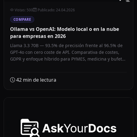
Vistas
:
500
Publicado
:
24.04.2026
COMPARE
Ollama vs OpenAI: Modelo local o en la nube
para empresas en 2026
Llama 3.3 70B — 93.5% de precisión frente al 96.5% de
GPT-4o con cero coste de API. Comparativa de costes,
GDPR y enfoque híbrido para PYMES, medicina y bufetes
de abogados.
42
min de lectura