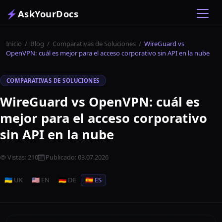
⚡
AskYourDocs
Inicio
/
Blog
/
Comparativas de Soluciones
/
WireGuard vs
OpenVPN: cuál es mejor para el acceso corporativo sin API en la nube
COMPARATIVAS DE SOLUCIONES
WireGuard vs OpenVPN: cuál es
mejor para el acceso corporativo
sin API en la nube
Vistas
:
210
Publicado
:
03.07.2026
🇺🇦 UK
🇺🇸 EN
🇩🇪 DE
🇪🇸 ES