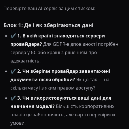
Перевірте ваш AI-сервіс за цим списком:
Блок 1: Де і як зберігаються дані
✔️
1. В якій країні знаходяться сервери
провайдера?
Для GDPR-відповідності потрібен
сервер у ЄС або країні з рішенням про
адекватність.
✔️
2. Чи зберігає провайдер завантажені
документи після обробки?
Якщо так — на
скільки часу і з яким правом доступу?
✔️
3. Чи використовуються ваші дані для
навчання моделі?
Більшість корпоративних
планів це забороняють, але варто перевірити
умови.