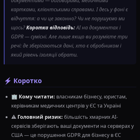
документами — договорами, медичними
картками, клієнтськими справами. І десь у фоні є
відчуття: а чи це законно? Чи не порушуємо ми
щось?
Коротка відповідь:
AI на документах і
GDPR — сумісні. Але лише якщо ви розумієте три
речі: де зберігаються дані, хто є обробником і
який рівень ізоляції обрати.
⚡ Коротко
🏢
Кому читати:
власникам бізнесу, юристам,
керівникам медичних центрів у ЄС та Україні
⚠️
Головний ризик:
більшість хмарних AI-
сервісів зберігають ваші документи на серверах у
США — це порушення GDPR для бізнесу в ЄС