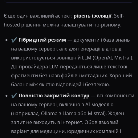
Є ще один важливий аспект:
рівень ізоляції
. Self-
hosted рішення можна налаштувати по-різному:
✔️
Гібридний режим
— документи і база знань
на вашому сервері, але для генерації відповіді
використовується зовнішній LLM (OpenAI, Mistral).
До провайдера LLM передаються лише текстові
фрагменти без назв файлів і метаданих. Хороший
баланс між якістю відповідей і безпекою.
✔️
Повністю закритий контур
— всі компоненти
на вашому сервері, включно з AI-моделлю
(наприклад, Ollama з Llama або Mistral). Жоден
запит не виходить в інтернет. Обов'язковий
варіант для медицини, юридичних компаній і