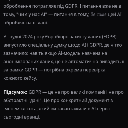
оброблення потрапляє під GDPR. І питання вже не в
тому, "чи є у нас AI" — питання в тому,
де саме
цей AI
обробляє ваші дані.
У грудні 2024 року Євробюро захисту даних (EDPB)
випустило спеціальну думку щодо AI і GDPR, де чітко
зазначило: навіть якщо AI-модель навчена на
анонімізованих даних, це не автоматично виводить її
за рамки GDPR — потрібна окрема перевірка
кожного кейсу.
Підсумок:
GDPR — це не про великі компанії і не про
абстрактні "дані". Це про конкретний документ з
іменем клієнта, який ви завантажили в AI-сервіс
сьогодні вранці.