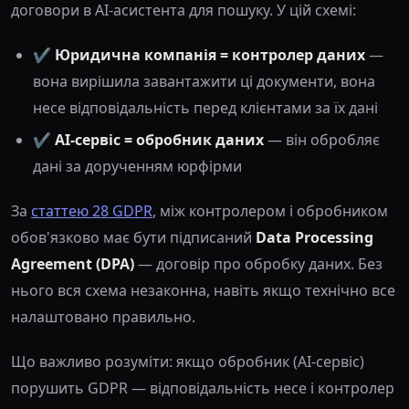
договори в AI-асистента для пошуку. У цій схемі:
✔️
Юридична компанія = контролер даних
—
вона вирішила завантажити ці документи, вона
несе відповідальність перед клієнтами за їх дані
✔️
AI-сервіс = обробник даних
— він обробляє
дані за дорученням юрфірми
За
статтею 28 GDPR
, між контролером і обробником
обов'язково має бути підписаний
Data Processing
Agreement (DPA)
— договір про обробку даних. Без
нього вся схема незаконна, навіть якщо технічно все
налаштовано правильно.
Що важливо розуміти: якщо обробник (AI-сервіс)
порушить GDPR — відповідальність несе і контролер