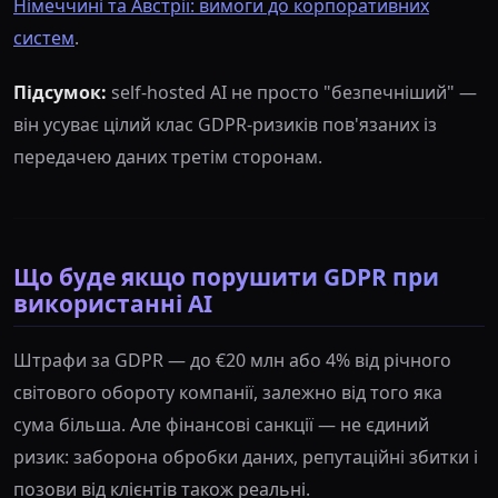
Німеччині та Австрії: вимоги до корпоративних
систем
.
Підсумок:
self-hosted AI не просто "безпечніший" —
він усуває цілий клас GDPR-ризиків пов'язаних із
передачею даних третім сторонам.
Що буде якщо порушити GDPR при
використанні AI
Штрафи за GDPR — до €20 млн або 4% від річного
світового обороту компанії, залежно від того яка
сума більша. Але фінансові санкції — не єдиний
ризик: заборона обробки даних, репутаційні збитки і
позови від клієнтів також реальні.