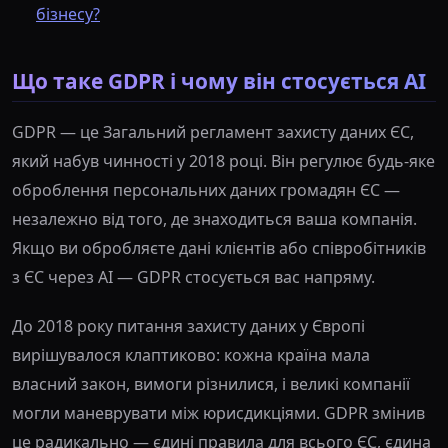
бізнесу?
Що таке GDPR і чому він стосується AI
GDPR — це Загальний регламент захисту даних ЄС,
який набув чинності у 2018 році. Він регулює будь-яке
оброблення персональних даних громадян ЄС —
незалежно від того, де знаходиться ваша компанія.
Якщо ви обробляєте дані клієнтів або співробітників
з ЄС через AI — GDPR стосується вас напряму.
До 2018 року питання захисту даних у Європі
вирішувалося клаптиково: кожна країна мала
власний закон, вимоги різнилися, і великі компанії
могли маневрувати між юрисдикціями. GDPR змінив
це радикально — єдині правила для всього ЄС, єдина