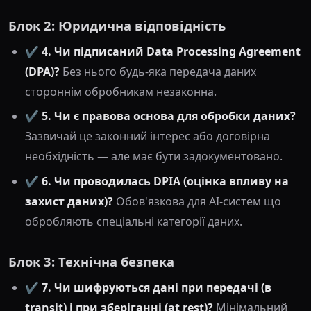
Блок 2: Юридична відповідність
✔️
4. Чи підписаний Data Processing Agreement
(DPA)?
Без нього будь-яка передача даних
стороннім обробникам незаконна.
✔️
5. Чи є правова основа для обробки даних?
Зазвичай це законний інтерес або договірна
необхідність — але має бути задокументовано.
✔️
6. Чи проводилась DPIA (оцінка впливу на
захист даних)?
Обов'язкова для AI-систем що
обробляють спеціальні категорії даних.
Блок 3: Технічна безпека
✔️
7. Чи шифруються дані при передачі (в
transit) і при зберіганні (at rest)?
Мінімальний