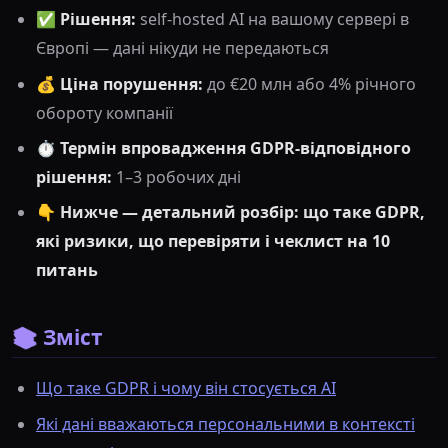
✅
Рішення:
self-hosted AI на вашому сервері в
Європі — дані нікуди не передаються
💰
Ціна порушення:
до €20 млн або 4% річного
обороту компанії
⏱
Термін впровадження GDPR-відповідного
рішення:
1–3 робочих дні
👇
Нижче — детальний розбір: що таке GDPR,
які ризики, що перевіряти і чеклист на 10
питань
📚 Зміст
Що таке GDPR і чому він стосується AI
Які дані вважаються персональними в контексті