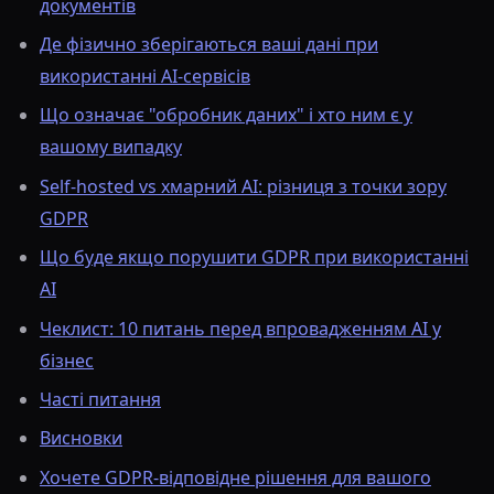
документів
Де фізично зберігаються ваші дані при
використанні AI-сервісів
Що означає "обробник даних" і хто ним є у
вашому випадку
Self-hosted vs хмарний AI: різниця з точки зору
GDPR
Що буде якщо порушити GDPR при використанні
AI
Чеклист: 10 питань перед впровадженням AI у
бізнес
Часті питання
Висновки
Хочете GDPR-відповідне рішення для вашого