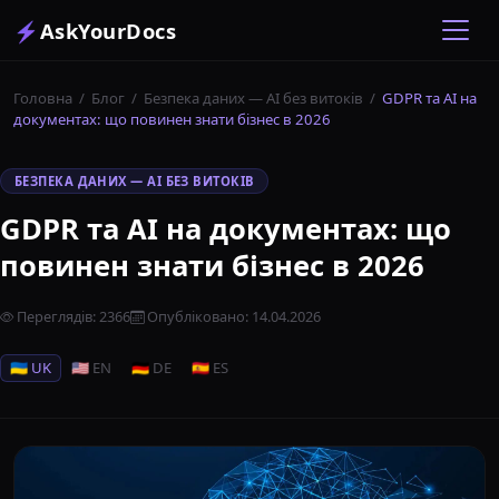
⚡
AskYourDocs
Головна
/
Блог
/
Безпека даних — AI без витоків
/
GDPR та AI на
документах: що повинен знати бізнес в 2026
БЕЗПЕКА ДАНИХ — AI БЕЗ ВИТОКІВ
GDPR та AI на документах: що
повинен знати бізнес в 2026
Переглядів
:
2366
Опубліковано
:
14.04.2026
🇺🇦 UK
🇺🇸 EN
🇩🇪 DE
🇪🇸 ES