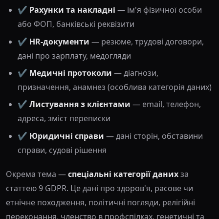
✔️
Рахунки та накладні
— ім'я фізичної особи
або ФОП, банківські реквізити
✔️
HR-документи
— резюме, трудові договори,
дані про зарплату, медогляди
✔️
Медичні протоколи
— діагнози,
призначення, анамнез (особлива категорія даних)
✔️
Листування з клієнтами
— email, телефон,
адреса, зміст переписки
✔️
Юридичні справи
— дані сторін, обставини
справи, судові рішення
Окрема тема —
спеціальні категорії даних
за
статтею 9 GDPR. Це дані про здоров'я, расове чи
етнічне походження, політичні погляди, релігійні
переконання, членство в профспілках, генетичні та