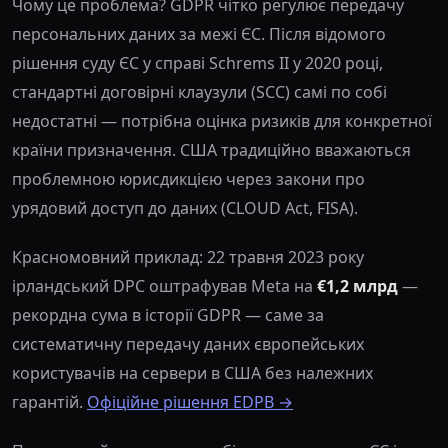
Чому це проблема? GDPR чітко регулює передачу
персональних даних за межі ЄС. Після відомого
рішення суду ЄС у справі Schrems II у 2020 році,
стандартні договірні клаузули (SCC) самі по собі
недостатні — потрібна оцінка ризиків для конкретної
країни призначення. США традиційно вважаються
проблемною юрисдикцією через закони про
урядовий доступ до даних (CLOUD Act, FISA).
Красномовний приклад: 22 травня 2023 року
ірландський DPC оштрафував Meta на
€1,2 млрд
—
рекордна сума в історії GDPR — саме за
систематичну передачу даних європейських
користувачів на сервери в США без належних
гарантій.
Офіційне рішення EDPB →