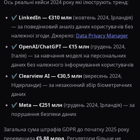
Ось реальні кейси 2024 року які ілюструють тренд:
✔️
LinkedIn — €310 млн
(жовтень 2024, Ірландія)
— за поведінковий аналіз даних користувачів без
належної згоди. Джерело:
Data Privacy Manager
✔️
OpenAI/ChatGPT — €15 млн
(грудень 2024,
Італія) — за навчання моделі на персональних
даних без належного інформування користувачів
✔️
Clearview AI — €30,5 млн
(вересень 2024,
Нідерланди) — за незаконний збір біометричних
даних
✔️
Meta — €251 млн
(грудень 2024, Ірландія) — за
порушення безпеки даних
Загальна сума штрафів GDPR до початку 2025 року
перевищила
€5,88 млрд
. Регулятори більше не