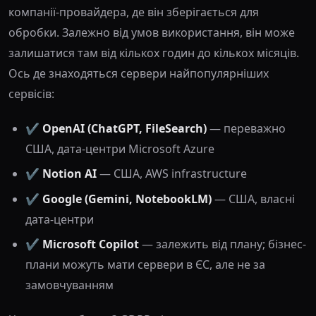
компанії-провайдера, де він зберігається для
обробки. Залежно від умов використання, він може
залишатися там від кількох годин до кількох місяців.
Ось де знаходяться сервери найпопулярніших
сервісів:
✔️
OpenAI (ChatGPT, FileSearch)
— переважно
США, дата-центри Microsoft Azure
✔️
Notion AI
— США, AWS infrastructure
✔️
Google (Gemini, NotebookLM)
— США, власні
дата-центри
✔️
Microsoft Copilot
— залежить від плану; бізнес-
плани можуть мати сервери в ЄС, але не за
замовчуванням