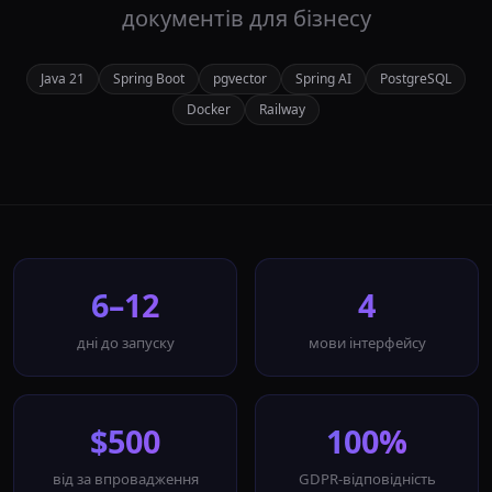
документів для бізнесу
Java 21
Spring Boot
pgvector
Spring AI
PostgreSQL
Docker
Railway
6–12
4
дні до запуску
мови інтерфейсу
$500
100%
від за впровадження
GDPR-відповідність