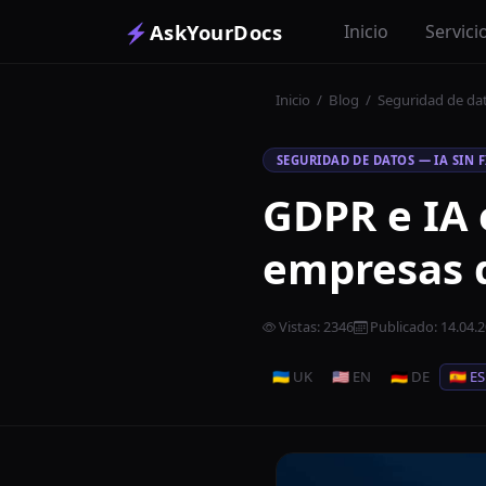
⚡
AskYourDocs
Inicio
Servici
Inicio
/
Blog
/
Seguridad de dat
SEGURIDAD DE DATOS — IA SIN 
GDPR e IA 
empresas 
Vistas
:
2346
Publicado
:
14.04.
🇺🇦 UK
🇺🇸 EN
🇩🇪 DE
🇪🇸 ES