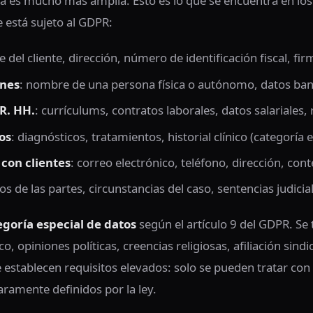
sta es mucho más amplia. Esto es lo que se encuentra en l
e está sujeto al GDPR:
 del cliente, dirección, número de identificación fiscal, fi
anes
: nombre de una persona física o autónomo, datos ban
R. HH.
: currículums, contratos laborales, datos salariale
os
: diagnósticos, tratamientos, historial clínico (categoría 
con clientes
: correo electrónico, teléfono, dirección, con
tos de las partes, circunstancias del caso, sentencias judicia
egoría especial de datos
según el artículo 9 del GDPR. Se 
co, opiniones políticas, creencias religiosas, afiliación sind
e establecen requisitos elevados: solo se pueden tratar con
laramente definidos por la ley.