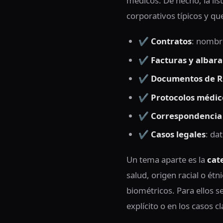
médicos. De hecho, la li
corporativos típicos y qu
✔️
Contratos
: nombre
✔️
Facturas y albar
✔️
Documentos de R
✔️
Protocolos médic
✔️
Correspondencia 
✔️
Casos legales
: da
Un tema aparte es la
cat
salud, origen racial o étni
biométricos. Para ellos s
explícito o en los casos c