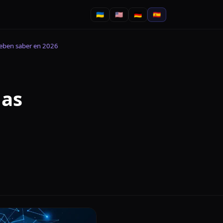
🇺🇦
🇺🇸
🇩🇪
🇪🇸
deben saber en 2026
las