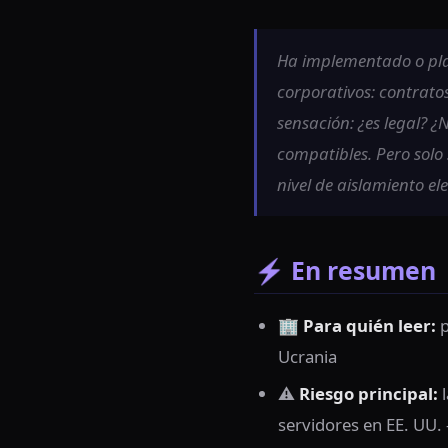
Ha implementado o pla
corporativos: contratos
sensación: ¿es legal? 
compatibles. Pero solo 
nivel de aislamiento ele
⚡ En resumen
🏢
Para quién leer:
p
Ucrania
⚠️
Riesgo principal:
l
servidores en EE. UU.