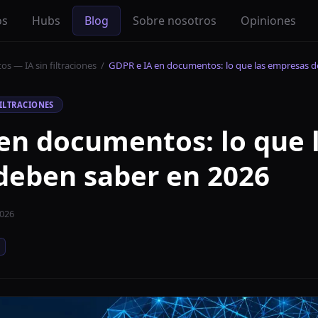
os
Hubs
Blog
Sobre nosotros
Opiniones
os — IA sin filtraciones
/
GDPR e IA en documentos: lo que las empresas 
FILTRACIONES
en documentos: lo que 
deben saber en 2026
2026