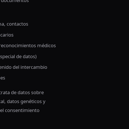
os documentos
rma, contactos
carios
s, reconocimientos médicos
especial de datos)
tenido del intercambio
les
trata de datos sobre
ical, datos genéticos y
 el consentimiento