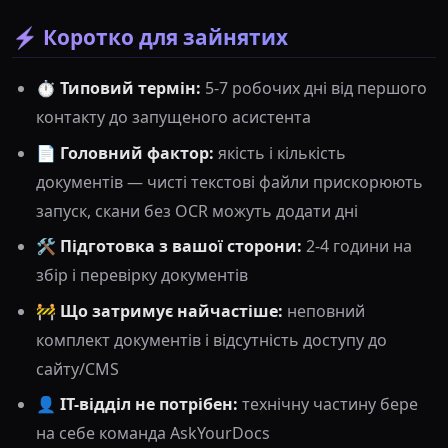
⚡ Коротко для зайнятих
⏱
Типовий термін:
5-7 робочих дні від першого
контакту до запущеного асистента
📄
Головний фактор:
якість і кількість
документів — чисті текстові файли прискорюють
запуск, скани без OCR можуть додати дні
🛠
Підготовка з вашої сторони:
2-4 години на
збір і перевірку документів
🚧
Що затримує найчастіше:
неповний
комплект документів і відсутність доступу до
сайту/CMS
👤
IT-відділ не потрібен:
технічну частину бере
на себе команда AskYourDocs