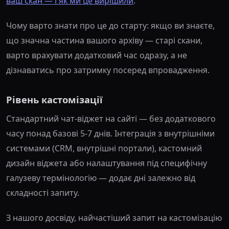
ваш скан — і як ми це вирішили
.
Чому варто знати про це до старту: якщо ви знаєте,
що значна частина вашого архіву — старі скани,
варто врахувати додатковий час одразу, а не
дізнаватись про затримку посеред впровадження.
Рівень кастомізації
Стандартний чат-віджет на сайті — без додаткового
часу понад базові 5-7 днів. Інтеграція з внутрішніми
системами (CRM, внутрішні портали), кастомний
дизайн віджета або налаштування під специфічну
галузеву термінологію — додає дні залежно від
складності запиту.
З нашого досвіду, найчастіший запит на кастомізацію