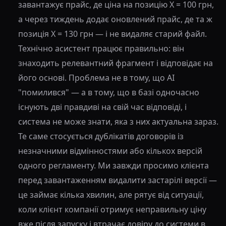
завантажує прайс, де ціна на позицію X = 100 грн,
а через тиждень додає оновлений прайс, де та ж
позиція X = 130 грн — і не видаляє старий файл.
Технічно асистент працює правильно: він
знаходить релевантний фрагмент і відповідає на
його основі. Проблема не в тому, що AI
"помилився" — а в тому, що в базі одночасно
існують дві правдиві на свій час відповіді, і
система не може знати, яка з них актуальна зараз.
Те саме стосується дублікатів договорів із
незначними відмінностями або кількох версій
одного регламенту. Ми завжди просимо клієнта
перед завантаженням видалити застарілі версії —
це займає кілька хвилин, але рятує від ситуації,
коли клієнт компанії отримує неправильну ціну
вже після запуску і втрачає довіру до системи в