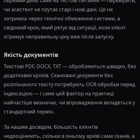
окремий день саме на тестові питання — перевірити,
чи асистент не плутає старі і нові дані. Це не
затримка через технічні обмеження системи, а
свідомий крок, який рятує від ситуації, коли клієнт
отримує неправильну ціну вже після запуску.
Якість документів
Текстові PDF, DOCX, TXT — обробляються швидко, без
додаткових кроків. Скановані документи без
розпізнаного тексту потребують OCR-обробки перед
індексацією — і саме цей фактор на практиці
найчастіше визначає, чи впровадження вкладеться у
стандартний термін.
За нашим досвідом, більшість клієнтів
недооцінюють, скільки в їхньому архіві саме сканів, а