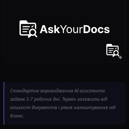
Стандартне впровадження AI-асистента
займає 5-7 робочих дні. Термін залежить від
кількості документів і рівня налаштування під
бізнес.