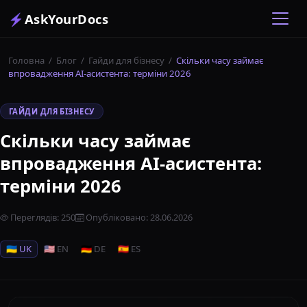
⚡
AskYourDocs
Головна
/
Блог
/
Гайди для бізнесу
/
Скільки часу займає
впровадження AI-асистента: терміни 2026
ГАЙДИ ДЛЯ БІЗНЕСУ
Скільки часу займає
впровадження AI-асистента:
терміни 2026
Переглядів
:
250
Опубліковано
:
28.06.2026
🇺🇦 UK
🇺🇸 EN
🇩🇪 DE
🇪🇸 ES