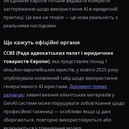
об'єднання Європи почали видавати конкретні
застереження щодо використання AI в юридичній
практиці. Це вже не теорія — це нова реальність з
реальними наслідками.
Що кажуть офіційні органи
CCBE (Рада адвокатських палат і юридичних
товариств Європи)
, яка представляє понад 1
мільйон європейських юристів, у жовтні 2025 року
опублікувала оновлений гайд щодо використання
генеративного AI юристами.
Документ прямо
зазначає
: завантаження клієнтських матеріалів у
GenAI-системи може порушувати зобов'язання щодо
професійної таємниці — особливо якщо ці дані
зберігаються, повторно використовуються або
включаються у тренування моделі.