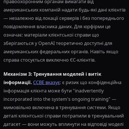
правоохоронним органам вимагати від
американських компаній надати будь-які дані клієнтів
— незалежно від локації серверів і без попереднього
повідомлення власника даних. Для юрфірми це
означає: матеріали клієнтської справи що
зберігаються у OpenAI теоретично доступні для
американських федеральних органів. Навіть якщо
справа стосується виключно ЄС-клієнтів.
Механізм 3: Тренування моделей і витік
інформації.
CCBE вказує
: є ризик що конфіденційна
інформація клієнта може бути "inadvertently
incorporated into the system's ongoing training" —
мимовільно включена в тренування системи. Якщо
деталі клієнтської справи потрапили в тренувальний
датасет — вони можуть вплинути на відповіді моделі