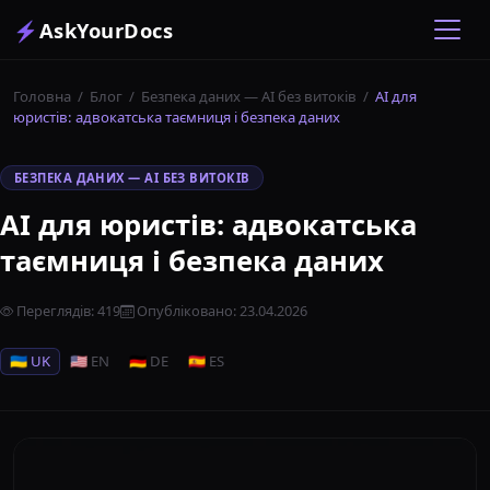
⚡
AskYourDocs
Головна
/
Блог
/
Безпека даних — AI без витоків
/
AI для
юристів: адвокатська таємниця і безпека даних
БЕЗПЕКА ДАНИХ — AI БЕЗ ВИТОКІВ
AI для юристів: адвокатська
таємниця і безпека даних
Переглядів
:
419
Опубліковано
:
23.04.2026
🇺🇦 UK
🇺🇸 EN
🇩🇪 DE
🇪🇸 ES