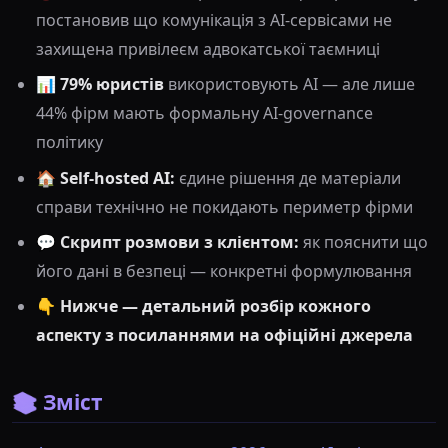
постановив що комунікація з AI-сервісами не
захищена привілеєм адвокатської таємниці
📊
79% юристів
використовують AI — але лише
44% фірм мають формальну AI-governance
політику
🏠
Self-hosted AI:
єдине рішення де матеріали
справи технічно не покидають периметр фірми
💬
Скрипт розмови з клієнтом:
як пояснити що
його дані в безпеці — конкретні формулювання
👇
Нижче — детальний розбір кожного
аспекту з посиланнями на офіційні джерела
📚 Зміст