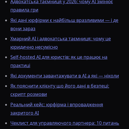
Адвокатська таємниця у 2026: чому AI змінює
правила гри
Які дані юрфірми є найбільш вразливими — і де
вони зараз
Хмарний AI і адвокатська таємниця: чому це
юридично несумісно
Self-hosted AI для юристів: як це працює на
практиці
Які документи завантажувати в AI а які — ніколи
Як пояснити клієнту що його дані в безпеці:
скрипт розмови
Реальний кейс: юрфірма і впровадження
закритого AI
Чеклист для управляючого партнера: 10 питань