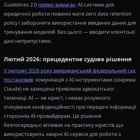
Guidelines 2.0
прямо вимагає
: AI-системи для
юридичної роботи повинні мати zero data retention
policy і забороняти використання введених даних для
тренування моделей. Без цього — вводити клієнтські
дані неприпустимо.
Лютий 2026: прецедентне судове рішення
У лютому 2026 року американський федеральний суд
постановив
: комунікація з AI-інструментами (зокрема
Claude) не захищена привілеєм адвокатської
таємниці. AI — не юрист, і немає розумного
очікування конфіденційності при передачі інформації
стороннім AI-провайдерам. Це рішення
безпосередньо впливає на практику юристів що
використовують хмарні AI-сервіси для роботи з