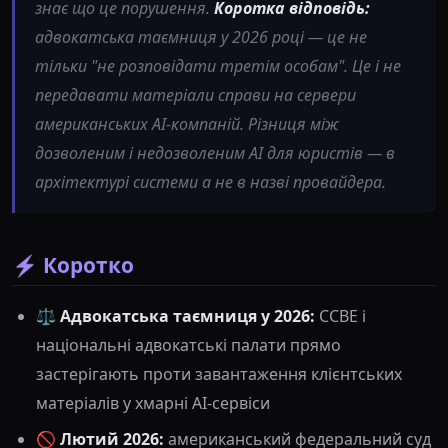
знає що це порушення.
Коротка відповідь:
адвокатська таємниця у 2026 році — це не
тільки "не розповідати третім особам". Це і не
передавати матеріали справи на сервери
американських AI-компаній. Різниця між
дозволеним і недозволеним AI для юристів — в
архітектурі системи а не в назві провайдера.
⚡ Коротко
⚖️
Адвокатська таємниця у 2026:
CCBE і
національні адвокатські палати прямо
застерігають проти завантаження клієнтських
матеріалів у хмарні AI-сервіси
🚫
Лютий 2026:
американський федеральний суд