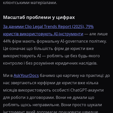
клієнтськими матеріалами.
Масштаб проблеми у цифрах
За даними Clio Legal Trends Report (2025), 79%
юристів використовують AI-інструменти
— але лише
44% фірм мають формальну AI-governance політику.
Це означає що більшість фірм де юристи вже
використовують AI — роблять це без будь-якого
контролю і без розуміння юридичних наслідків.
Ми в
AskYourDocs
бачимо цю картину на практиці: до
нас звертаються юрфірми де юристи вже кілька
місяців використовують особисті ChatGPT-акаунти
для роботи з договорами. Вони не думали що
роблять щось неправильне. Вони просто шукали
інструмент який допомагає працювати швидше.