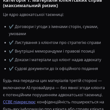
(максимальний ризик)
Це ядро адвокатської таємниці:
✔️ Договори і угоди з іменами сторін, сумами,
умовами
✔️ Листування з клієнтом про стратегію справи
✔️ Внутрішні меморандуми і правові позиції
✔️ Докази і матеріали що клієнт надав адвокату
✔️ Судові документи до їх офіційного подання
Будь-яка передача цих матеріалів третій стороні —
включаючи AI-провайдера — без явної згоди клієнта
є потенційним порушенням адвокатської таємниці.
CCBE підкреслює
: конфіденційність поширюється на
будь-яку інформацію про клієнта або справу клієнта