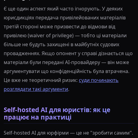
Є ще один аспект який часто ігнорують. У деяких
юрисдикціях передача привілейованих матеріалів
третій стороні може призвести до відмови від
привілею (waiver of privilege) — тобто ці матеріали
більше не будуть захищені в майбутніх судових
провадженнях. Якщо опонент у справі дізнається що
матеріали були передані AI-провайдеру — він може
аргументувати що конфіденційність була втрачена.
Це вже не теоретичний ризик:
суди починають
розглядати такі аргументи
.
Self-hosted AI для юристів: як це
працює на практиці
Self-hosted AI для юрфірми — це не "зробити самим".