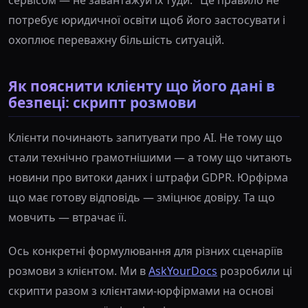
сервісом — не завантажуй їх туди." Це правило не
потребує юридичної освіти щоб його застосувати і
охоплює переважну більшість ситуацій.
Як пояснити клієнту що його дані в
безпеці: скрипт розмови
Клієнти починають запитувати про AI. Не тому що
стали технічно грамотнішими — а тому що читають
новини про витоки даних і штрафи GDPR. Юрфірма
що має готову відповідь — зміцнює довіру. Та що
мовчить — втрачає її.
Ось конкретні формулювання для різних сценаріїв
розмови з клієнтом. Ми в
AskYourDocs
розробили ці
скрипти разом з клієнтами-юрфірмами на основі