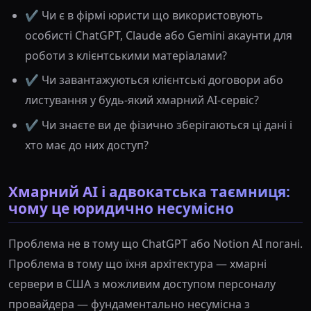
✔️ Чи є в фірмі юристи що використовують
особисті ChatGPT, Claude або Gemini акаунти для
роботи з клієнтськими матеріалами?
✔️ Чи завантажуються клієнтські договори або
листування у будь-який хмарний AI-сервіс?
✔️ Чи знаєте ви де фізично зберігаються ці дані і
хто має до них доступ?
Хмарний AI і адвокатська таємниця:
чому це юридично несумісно
Проблема не в тому що ChatGPT або Notion AI погані.
Проблема в тому що їхня архітектура — хмарні
сервери в США з можливим доступом персоналу
провайдера — фундаментально несумісна з