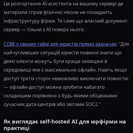
Це розгортання AI-асистента на вашому сервері де
матеріали справ фізично ніколи не покидають
інфраструктуру фірми. Те саме що власний документ-
сервер — тільки з AI поверх нього.
CCBE у своєму гайді для юристів прямо зазначає
: "Для
найчутливіших ситуацій юристи повинні знати що
деякі клієнти можуть бути краще захищені в
середовищі яке є максимально офлайн. Навіть якщо
доступ третіх сторін неможливо виключити повністю
— офлайн-доступ можна зробити набагато
складнішим порівняно з будь-якими обіцянками
сучасних дата-центрів або звітами SOC2."
Як виглядає self-hosted AI для юрфірми на
практиці