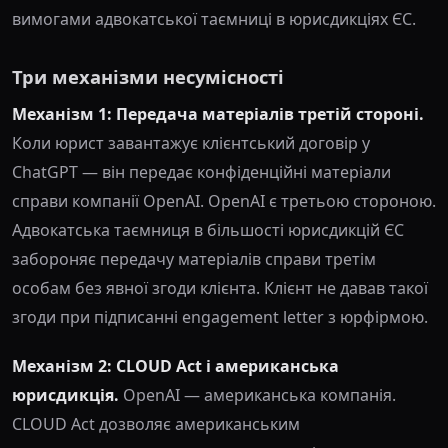
вимогами адвокатської таємниці в юрисдикціях ЄС.
Три механізми несумісності
Механізм 1: Передача матеріалів третій стороні.
Коли юрист завантажує клієнтський договір у
ChatGPT — він передає конфіденційні матеріали
справи компанії OpenAI. OpenAI є третьою стороною.
Адвокатська таємниця в більшості юрисдикцій ЄС
забороняє передачу матеріалів справи третім
особам без явної згоди клієнта. Клієнт не давав такої
згоди при підписанні engagement letter з юрфірмою.
Механізм 2: CLOUD Act і американська
юрисдикція.
OpenAI — американська компанія.
CLOUD Act дозволяє американським