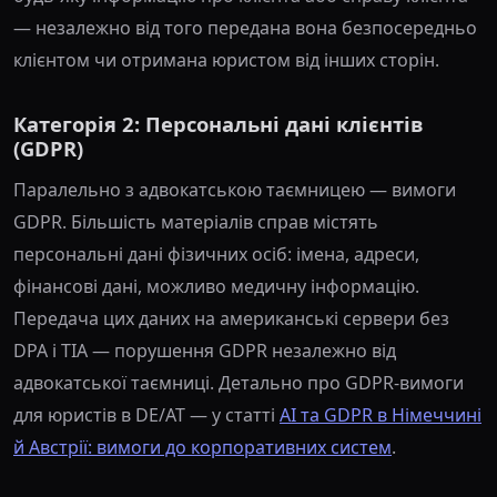
— незалежно від того передана вона безпосередньо
клієнтом чи отримана юристом від інших сторін.
Категорія 2: Персональні дані клієнтів
(GDPR)
Паралельно з адвокатською таємницею — вимоги
GDPR. Більшість матеріалів справ містять
персональні дані фізичних осіб: імена, адреси,
фінансові дані, можливо медичну інформацію.
Передача цих даних на американські сервери без
DPA і TIA — порушення GDPR незалежно від
адвокатської таємниці. Детально про GDPR-вимоги
для юристів в DE/AT — у статті
AI та GDPR в Німеччині
й Австрії: вимоги до корпоративних систем
.