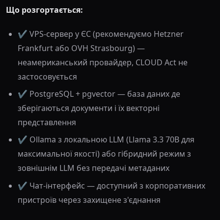
Що розгортається:
✔️ VPS-сервер у ЄС (рекомендуємо Hetzner
Frankfurt або OVH Strasbourg) —
неамериканський провайдер, CLOUD Act не
застосовується
✔️ PostgreSQL + pgvector — база даних де
зберігаються документи і їх векторні
представлення
✔️ Ollama з локальною LLM (Llama 3.3 70B для
максимальної якості) або гібридний режим з
зовнішнім LLM без передачі метаданих
✔️ Чат-інтерфейс — доступний з корпоративних
пристроїв через захищене з'єднання