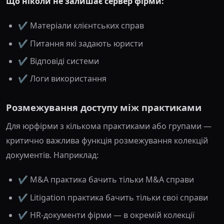
Що ніколи не залишає сервер фірми:
✔️ Матеріали клієнтських справ
✔️ Питання які задають юристи
✔️ Відповіді системи
✔️ Логи використання
Розмежування доступу між практиками
Для юрфірми з кількома практиками або групами —
критично важлива функція розмежування колекцій
документів. Наприклад:
✔️ M&A практика бачить тільки M&A справи
✔️ Litigation практика бачить тільки свої справи
✔️ HR-документи фірми — в окремій колекції