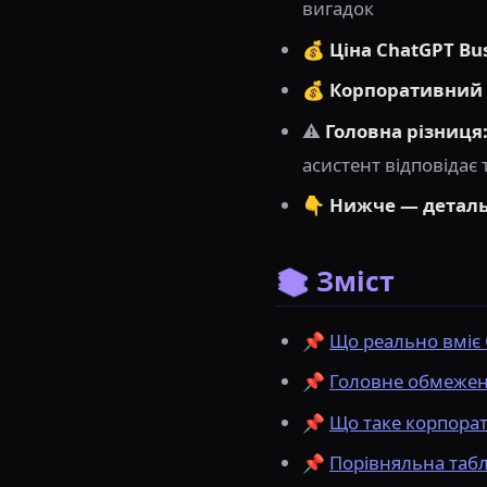
вигадок
💰
Ціна ChatGPT Bus
💰
Корпоративний 
⚠️
Головна різниця
асистент відповідає 
👇
Нижче — детальн
📚 Зміст
📌
Що реально вміє 
📌
Головне обмеженн
📌
Що таке корпорат
📌
Порівняльна табл