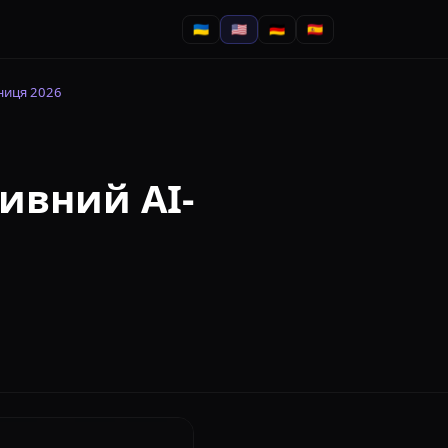
🇺🇦
🇺🇸
🇩🇪
🇪🇸
зниця 2026
тивний AI-