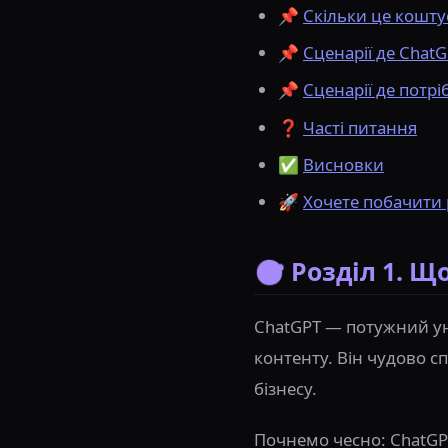
📌
Скільки це кошту
📌
Сценарії де ChatG
📌
Сценарії де потр
❓
Часті питання
✅
Висновки
🚀
Хочете побачити 
🎯 Розділ 1. Щ
ChatGPT — потужний уні
контенту. Він чудово с
бізнесу.
Почнемо чесно: ChatGPT