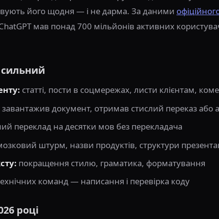
овують його щодня — і не дарма. За даними
офіційног
 ChatGPT мав понад 700 мільйонів активних користува
о сильний
енту:
статті, пости в соцмережах, листи клієнтам, коме
завантажив документ, отримав стислий переказ або а
ний переклад на десятки мов без перекладача
озковий штурм, назви продуктів, структури презента
сту:
покращення стилю, граматика, форматування
ехнічних команд — написання і перевірка коду
026 році