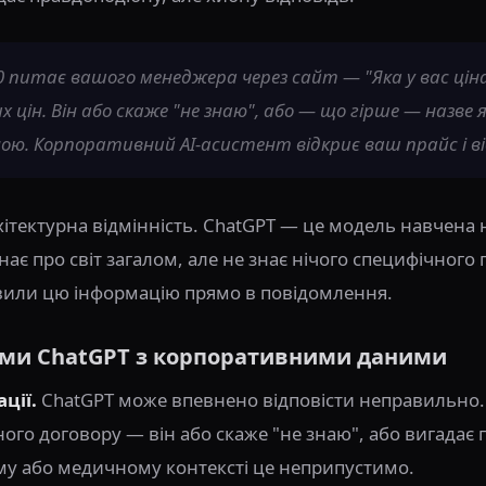
00 питає вашого менеджера через сайт — "Яка у вас ціна 
 цін. Він або скаже "не знаю", або — що гірше — назве я
ною. Корпоративний AI-асистент відкриє ваш прайс і в
ітектурна відмінність. ChatGPT — це модель навчена 
 знає про світ загалом, але не знає нічого специфічно
авили цю інформацію прямо в повідомлення.
еми ChatGPT з корпоративними даними
ції.
ChatGPT може впевнено відповісти неправильно.
го договору — він або скаже "не знаю", або вигадає
му або медичному контексті це неприпустимо.