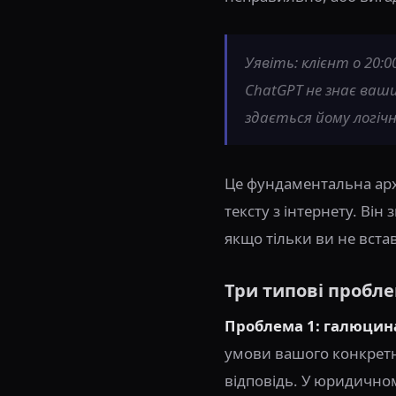
Уявіть: клієнт о 20:
ChatGPT не знає ваших
здається йому логіч
Це фундаментальна арх
тексту з інтернету. Він
якщо тільки ви не вст
Три типові пробл
Проблема 1: галюцина
умови вашого конкретно
відповідь. У юридично