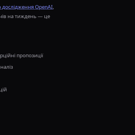
о дослідження OpenAI
,
чів на тиждень — це
рційні пропозиції
наліз
цій