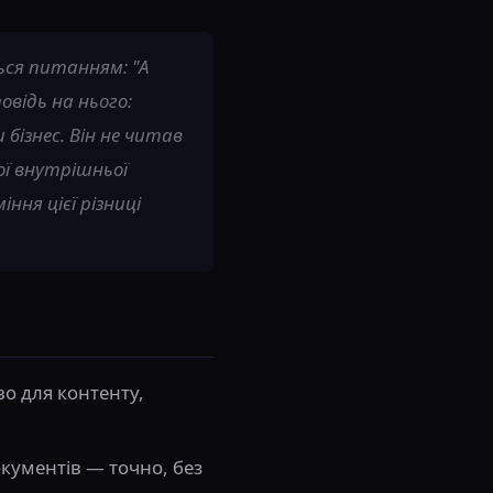
ься питанням: "А
овідь на нього:
 бізнес. Він не читав
шої внутрішньої
ння цієї різниці
о для контенту,
кументів — точно, без