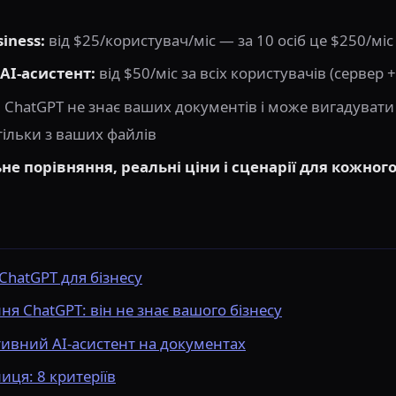
iness:
від $25/користувач/міс — за 10 осіб це $250/міс
AI-асистент:
від $50/міс за всіх користувачів (сервер +
:
ChatGPT не знає ваших документів і може вигадуват
тільки з ваших файлів
е порівняння, реальні ціни і сценарії для кожног
ChatGPT для бізнесу
я ChatGPT: він не знає вашого бізнесу
ивний AI-асистент на документах
иця: 8 критеріїв