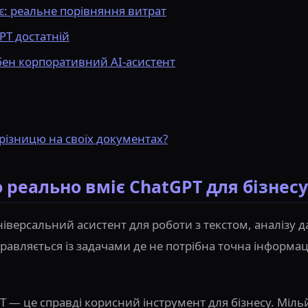
є: реальне порівняння витрат
PT достатній
ібен корпоративний AI-асистент
різницю на своїх документах?
о реально вміє ChatGPT для бізнесу
версальний асистент для роботи з текстом, аналізу да
правляється із задачами де не потрібна точна інформац
 — це справді корисний інструмент для бізнесу. Міл