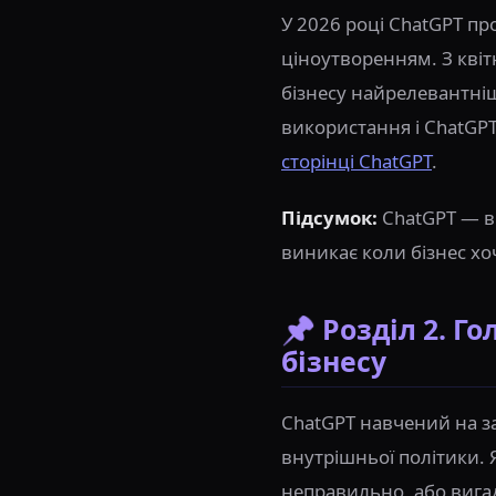
У 2026 році ChatGPT пр
ціноутворенням. З квітня
бізнесу найрелевантніш
використання і ChatGPT
сторінці ChatGPT
.
Підсумок:
ChatGPT — в
виникає коли бізнес хо
📌 Розділ 2. Г
бізнесу
ChatGPT навчений на за
внутрішньої політики. 
неправильно, або вигад