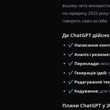
всьому світу використ
на середину 2025 року
говорить само за себе.
Де ChatGPT дійсн
✔️
Написання конт
✔️
Аналіз і резюме:
✔️
Переклади:
якіс
✔️
Генерація ідей:
м
✔️
Редагування тек
✔️
Кодування:
для т
Плани ChatGPT у 2