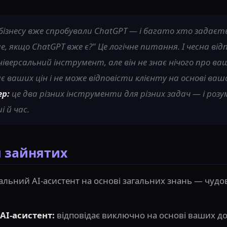
 бізнесу вже спробували ChatGPT — і багато хто задаєт
, якщо ChatGPT вже є?" Це логічне питання. І чесна відп
іверсальний інструмент, але він не знає нічого про ваш
ає ваших цін і не може відповісти клієнту на основі ва
ер:
це два різних інструменти для різних задач — і розумі
 й час.
 зайнятих
альний AI-асистент на основі загальних знань — чудов
AI-асистент:
відповідає виключно на основі ваших до