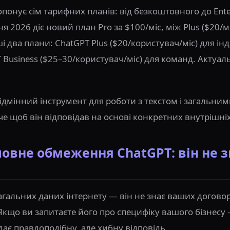
опонує сім тарифних планів: від безкоштовного до Ent
 2026 діє новий план Pro за $100/міс, між Plus ($20/міс
і два плани: ChatGPT Plus ($20/користувач/міс) для ін
 Business ($25–30/користувач/міс) для команд. Актуал
ідмінний інструмент для роботи з текстом і загальн
че щоб він відповідав на основі конкретних внутрішні
оловне обмеження ChatGPT: він не 
гальних даних інтернету — він не знає ваших договор
Якщо ви запитаєте його про специфіку вашого бізнесу —
ає правдоподібну, але хибну відповідь.