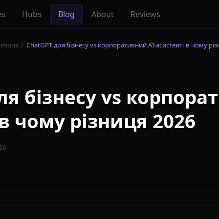
es
Hubs
Blog
About
Reviews
risons
/
ChatGPT для бізнесу vs корпоративний AI-асистент: в чому рі
ля бізнесу vs корпора
 в чому різниця 2026
26