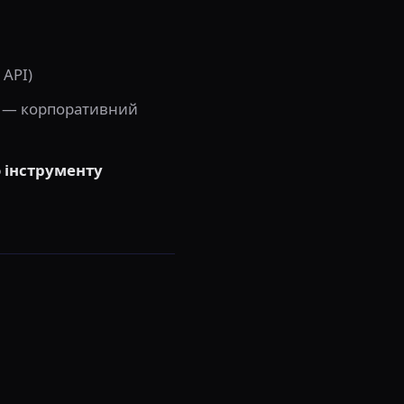
 API)
и — корпоративний
о інструменту