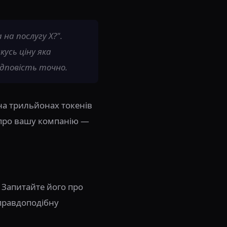
на послугу X?".
кусь ціну яка
ідповість точно.
на трильйонах токенів
го про вашу компанію —
 Запитайте його про
 правдоподібну