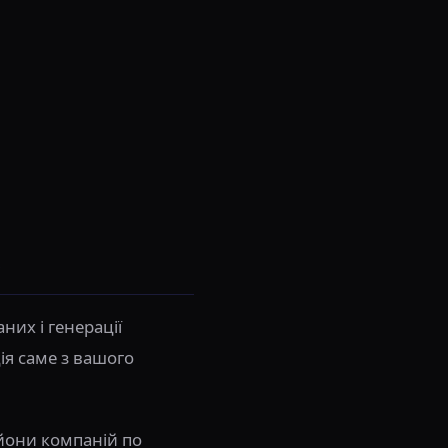
них і генерації
ія саме з вашого
ьйони компаній по