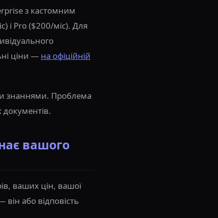
erprise з кастомним
) і Pro ($200/міс). Для
дивідуального
ьні ціни —
на офіційній
ими знаннями. Проблема
х документів.
знає вашого
ів, ваших цін, вашої
 він або відповість