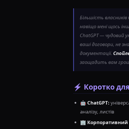
Більшість власників
навіщо мені щось інше
ChatGPT — чудовий ун
ваші договори, не зн
документації.
Спойл
заощадить вам гроші
⚡ Коротко для
🤖
ChatGPT:
універс
аналізу, листів
🏢
Корпоративний 