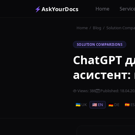
⚡
AskYourDocs
Home
Servic
Home
/
Blog
/
Solution Compa
SOLUTION COMPARISONS
ChatGPT д
асистент:
Views
:
386
Published
:
18.04.20
🇺🇦 UK
🇺🇸 EN
🇩🇪 DE
🇪🇸 ES