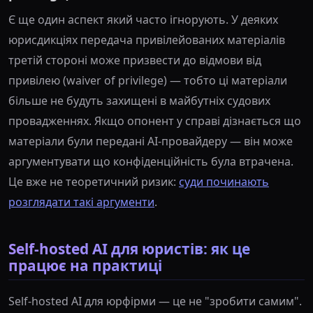
Є ще один аспект який часто ігнорують. У деяких
юрисдикціях передача привілейованих матеріалів
третій стороні може призвести до відмови від
привілею (waiver of privilege) — тобто ці матеріали
більше не будуть захищені в майбутніх судових
провадженнях. Якщо опонент у справі дізнається що
матеріали були передані AI-провайдеру — він може
аргументувати що конфіденційність була втрачена.
Це вже не теоретичний ризик:
суди починають
розглядати такі аргументи
.
Self-hosted AI для юристів: як це
працює на практиці
Self-hosted AI для юрфірми — це не "зробити самим".