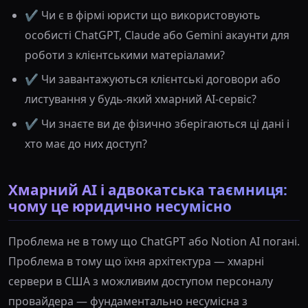
✔️ Чи є в фірмі юристи що використовують
особисті ChatGPT, Claude або Gemini акаунти для
роботи з клієнтськими матеріалами?
✔️ Чи завантажуються клієнтські договори або
листування у будь-який хмарний AI-сервіс?
✔️ Чи знаєте ви де фізично зберігаються ці дані і
хто має до них доступ?
Хмарний AI і адвокатська таємниця:
чому це юридично несумісно
Проблема не в тому що ChatGPT або Notion AI погані.
Проблема в тому що їхня архітектура — хмарні
сервери в США з можливим доступом персоналу
провайдера — фундаментально несумісна з