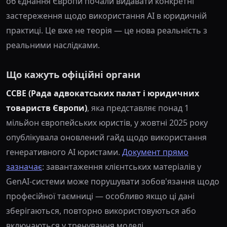
об'єднання Європи почали видавати конкретні
застереження щодо використання AI в юридичній
практиці. Це вже не теорія — це нова реальність з
реальними наслідками.
Що кажуть офіційні органи
CCBE (Рада адвокатських палат і юридичних
товариств Європи)
, яка представляє понад 1
мільйон європейських юристів, у жовтні 2025 року
опублікувала оновлений гайд щодо використання
генеративного AI юристами.
Документ прямо
зазначає
: завантаження клієнтських матеріалів у
GenAI-системи може порушувати зобов'язання щодо
професійної таємниці — особливо якщо ці дані
зберігаються, повторно використовуються або
включаються у тренування моделі.