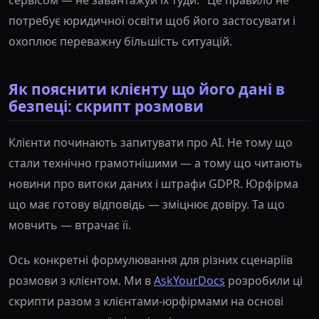
сервісом — не завантажуй їх туди." Це правило не
потребує юридичної освіти щоб його застосувати і
охоплює переважну більшість ситуацій.
Як пояснити клієнту що його дані в
безпеці: скрипт розмови
Клієнти починають запитувати про AI. Не тому що
стали технічно грамотнішими — а тому що читають
новини про витоки даних і штрафи GDPR. Юрфірма
що має готову відповідь — зміцнює довіру. Та що
мовчить — втрачає її.
Ось конкретні формулювання для різних сценаріїв
розмови з клієнтом. Ми в
AskYourDocs
розробили ці
скрипти разом з клієнтами-юрфірмами на основі