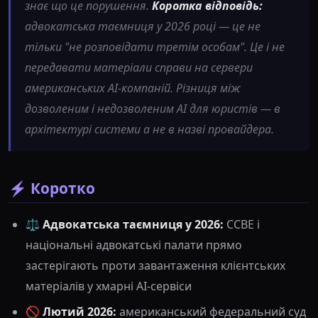
знає що це порушення.
Коротка відповідь:
адвокатська таємниця у 2026 році — це не
тільки "не розповідати третім особам". Це і не
передавати матеріали справи на сервери
американських AI-компаній. Різниця між
дозволеним і недозволеним AI для юристів — в
архітектурі системи а не в назві провайдера.
⚡ Коротко
⚖️
Адвокатська таємниця у 2026:
CCBE і
національні адвокатські палати прямо
застерігають проти завантаження клієнтських
матеріалів у хмарні AI-сервіси
🚫
Лютий 2026:
американський федеральний суд