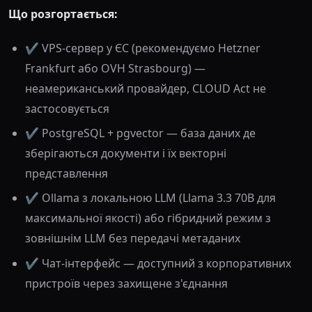
Що розгортається:
✔️ VPS-сервер у ЄС (рекомендуємо Hetzner
Frankfurt або OVH Strasbourg) —
неамериканський провайдер, CLOUD Act не
застосовується
✔️ PostgreSQL + pgvector — база даних де
зберігаються документи і їх векторні
представлення
✔️ Ollama з локальною LLM (Llama 3.3 70B для
максимальної якості) або гібридний режим з
зовнішнім LLM без передачі метаданих
✔️ Чат-інтерфейс — доступний з корпоративних
пристроїв через захищене з'єднання