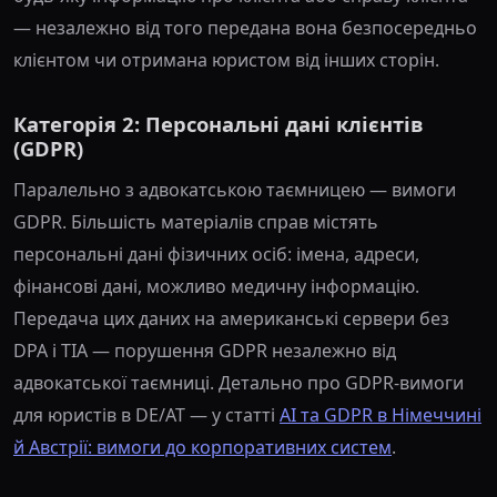
— незалежно від того передана вона безпосередньо
клієнтом чи отримана юристом від інших сторін.
Категорія 2: Персональні дані клієнтів
(GDPR)
Паралельно з адвокатською таємницею — вимоги
GDPR. Більшість матеріалів справ містять
персональні дані фізичних осіб: імена, адреси,
фінансові дані, можливо медичну інформацію.
Передача цих даних на американські сервери без
DPA і TIA — порушення GDPR незалежно від
адвокатської таємниці. Детально про GDPR-вимоги
для юристів в DE/AT — у статті
AI та GDPR в Німеччині
й Австрії: вимоги до корпоративних систем
.