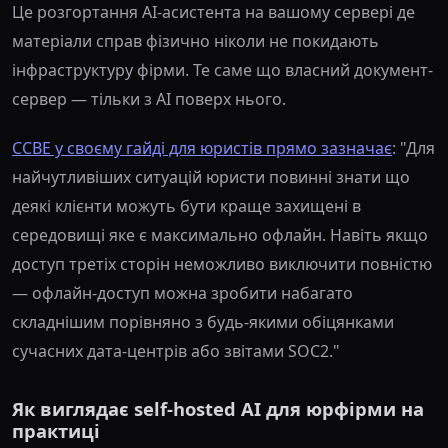
Це розгортання AI-асистента на вашому сервері де
матеріали справ фізично ніколи не покидають
інфраструктуру фірми. Те саме що власний документ-
сервер — тільки з AI поверх нього.
CCBE у своєму гайді для юристів прямо зазначає
: "Для
найчутливіших ситуацій юристи повинні знати що
деякі клієнти можуть бути краще захищені в
середовищі яке є максимально офлайн. Навіть якщо
доступ третіх сторін неможливо виключити повністю
— офлайн-доступ можна зробити набагато
складнішим порівняно з будь-якими обіцянками
сучасних дата-центрів або звітами SOC2."
Як виглядає self-hosted AI для юрфірми на
практиці