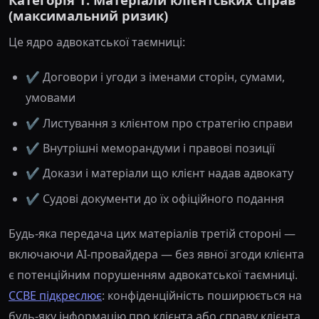
(максимальний ризик)
Це ядро адвокатської таємниці:
✔️ Договори і угоди з іменами сторін, сумами,
умовами
✔️ Листування з клієнтом про стратегію справи
✔️ Внутрішні меморандуми і правові позиції
✔️ Докази і матеріали що клієнт надав адвокату
✔️ Судові документи до їх офіційного подання
Будь-яка передача цих матеріалів третій стороні —
включаючи AI-провайдера — без явної згоди клієнта
є потенційним порушенням адвокатської таємниці.
CCBE підкреслює
: конфіденційність поширюється на
будь-яку інформацію про клієнта або справу клієнта