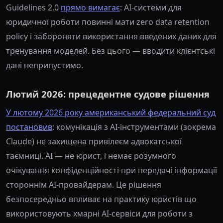
Guidelines 2.0
прямо вимагає
: AI-системи для
юридичної роботи повинні мати zero data retention
policy і забороняти використання введених даних для
тренування моделей. Без цього — вводити клієнтські
дані неприпустимо.
Лютий 2026: прецедентне судове рішення
У лютому 2026 року американський федеральний суд
постановив
: комунікація з AI-інструментами (зокрема
Claude) не захищена привілеєм адвокатської
таємниці. AI — не юрист, і немає розумного
очікування конфіденційності при передачі інформації
стороннім AI-провайдерам. Це рішення
безпосередньо впливає на практику юристів що
використовують хмарні AI-сервіси для роботи з