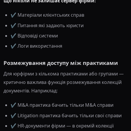
Що ніколи не залишає сервер фірми:
✔️ Матеріали клієнтських справ
✔️ Питання які задають юристи
✔️ Відповіді системи
✔️ Логи використання
Розмежування доступу між практиками
Для юрфірми з кількома практиками або групами —
критично важлива функція розмежування колекцій
документів. Наприклад:
✔️ M&A практика бачить тільки M&A справи
✔️ Litigation практика бачить тільки свої справи
✔️ HR-документи фірми — в окремій колекції