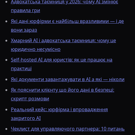
Адвокатська таємниця у 2026: чому AI змінює
правила гри
Які дані юрфірми є найбільш вразливими — і де
вони зараз
Хмарний AI і адвокатська таємниця: чому це
юридично несумісно
Self-hosted AI для юристів: як це працює на
практиці
Які документи завантажувати в AI а які — ніколи
Як пояснити клієнту що його дані в безпеці:
скрипт розмови
Реальний кейс: юрфірма і впровадження
закритого AI
Чеклист для управляючого партнера: 10 питань