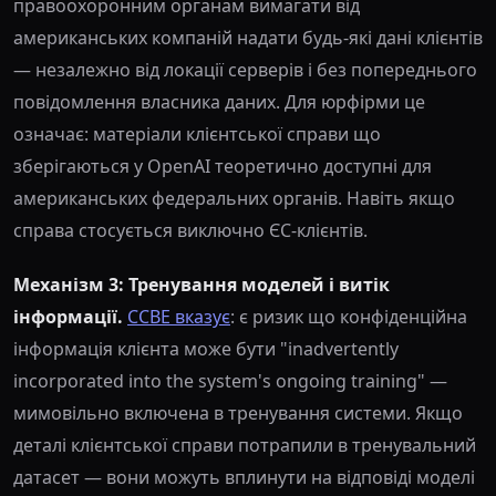
правоохоронним органам вимагати від
американських компаній надати будь-які дані клієнтів
— незалежно від локації серверів і без попереднього
повідомлення власника даних. Для юрфірми це
означає: матеріали клієнтської справи що
зберігаються у OpenAI теоретично доступні для
американських федеральних органів. Навіть якщо
справа стосується виключно ЄС-клієнтів.
Механізм 3: Тренування моделей і витік
інформації.
CCBE вказує
: є ризик що конфіденційна
інформація клієнта може бути "inadvertently
incorporated into the system's ongoing training" —
мимовільно включена в тренування системи. Якщо
деталі клієнтської справи потрапили в тренувальний
датасет — вони можуть вплинути на відповіді моделі