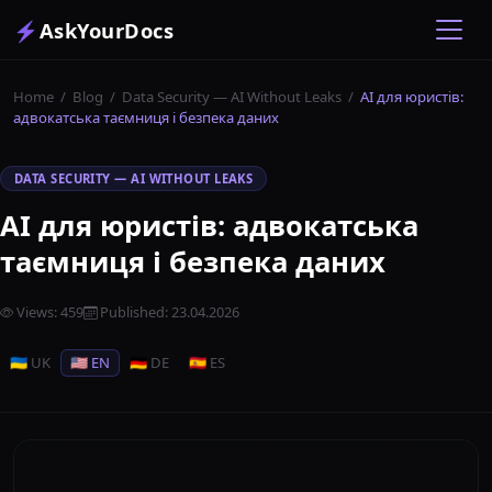
⚡
AskYourDocs
Home
/
Blog
/
Data Security — AI Without Leaks
/
AI для юристів:
адвокатська таємниця і безпека даних
DATA SECURITY — AI WITHOUT LEAKS
AI для юристів: адвокатська
таємниця і безпека даних
Views
:
459
Published
:
23.04.2026
🇺🇦 UK
🇺🇸 EN
🇩🇪 DE
🇪🇸 ES