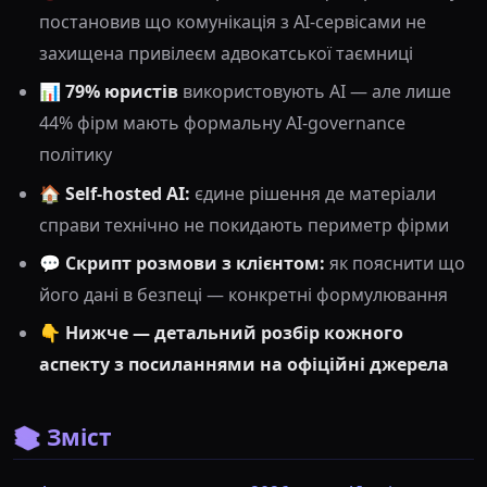
постановив що комунікація з AI-сервісами не
захищена привілеєм адвокатської таємниці
📊
79% юристів
використовують AI — але лише
44% фірм мають формальну AI-governance
політику
🏠
Self-hosted AI:
єдине рішення де матеріали
справи технічно не покидають периметр фірми
💬
Скрипт розмови з клієнтом:
як пояснити що
його дані в безпеці — конкретні формулювання
👇
Нижче — детальний розбір кожного
аспекту з посиланнями на офіційні джерела
📚 Зміст