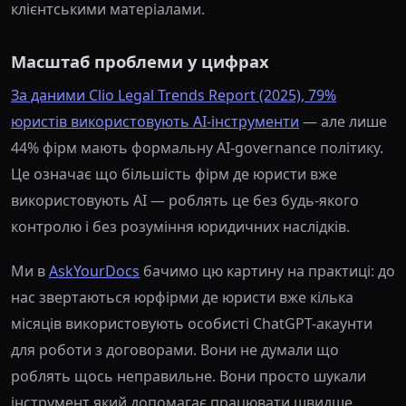
клієнтськими матеріалами.
Масштаб проблеми у цифрах
За даними Clio Legal Trends Report (2025), 79%
юристів використовують AI-інструменти
— але лише
44% фірм мають формальну AI-governance політику.
Це означає що більшість фірм де юристи вже
використовують AI — роблять це без будь-якого
контролю і без розуміння юридичних наслідків.
Ми в
AskYourDocs
бачимо цю картину на практиці: до
нас звертаються юрфірми де юристи вже кілька
місяців використовують особисті ChatGPT-акаунти
для роботи з договорами. Вони не думали що
роблять щось неправильне. Вони просто шукали
інструмент який допомагає працювати швидше.