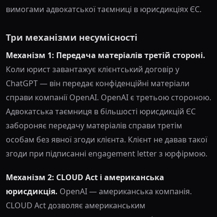
вимогами адвокатської таємниці в юрисдикціях ЄС.
Три механізми несумісності
Механізм 1: Передача матеріалів третій стороні.
Коли юрист завантажує клієнтський договір у
ChatGPT — він передає конфіденційні матеріали
справи компанії OpenAI. OpenAI є третьою стороною.
Адвокатська таємниця в більшості юрисдикцій ЄС
забороняє передачу матеріалів справи третім
особам без явної згоди клієнта. Клієнт не давав такої
згоди при підписанні engagement letter з юрфірмою.
Механізм 2: CLOUD Act і американська
юрисдикція.
OpenAI — американська компанія.
CLOUD Act дозволяє американським