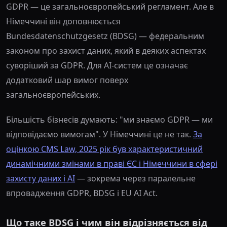
GDPR — це загальноєвропейський регламент. Але в
Німеччині він доповнюється
Bundesdatenschutzgesetz (BDSG) — федеральним
законом про захист даних, який в деяких аспектах
суворіший за GDPR. Для AI-систем це означає
додатковий шар вимог поверх
загальноєвропейських.
Більшість бізнесів думають: "ми знаємо GDPR — ми
відповідаємо вимогам". У Німеччині це не так.
За
оцінкою CMS Law, 2025 рік був характеристичний
динамічними змінами в праві ЄС і Німеччини в сфері
захисту даних і AI
— зокрема через паралельне
впровадження GDPR, BDSG і EU AI Act.
Що таке BDSG і чим він відрізняється від