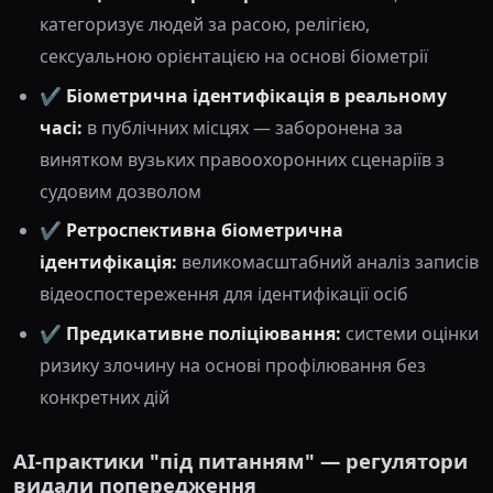
категоризує людей за расою, релігією,
сексуальною орієнтацією на основі біометрії
✔️
Біометрична ідентифікація в реальному
часі:
в публічних місцях — заборонена за
винятком вузьких правоохоронних сценаріїв з
судовим дозволом
✔️
Ретроспективна біометрична
ідентифікація:
великомасштабний аналіз записів
відеоспостереження для ідентифікації осіб
✔️
Предикативне поліціювання:
системи оцінки
ризику злочину на основі профілювання без
конкретних дій
AI-практики "під питанням" — регулятори
видали попередження