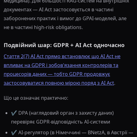
медицина). Для більшості RAG-систем на внутрішніх
документах — AI Act застосовується в частині
заборонених практик і вимог до GPAI-моделей, але
не в частині high-risk obligations.
Подвійний шар: GDPR + AI Act одночасно
Стаття 2(7) AI Act прямо встановлює що AI Act не
впливає на GDPR і зобов'язання контролерів та
процесорів даних — тобто GDPR продовжує
застосовуватися повною мірою поряд з AI Act
.
Що це означає практично:
✔️ DPA (наглядовий орган з захисту даних)
перевіряє GDPR-відповідність AI-системи
✔️ AI-регулятор (в Німеччині — BNetzA, в Австрії —