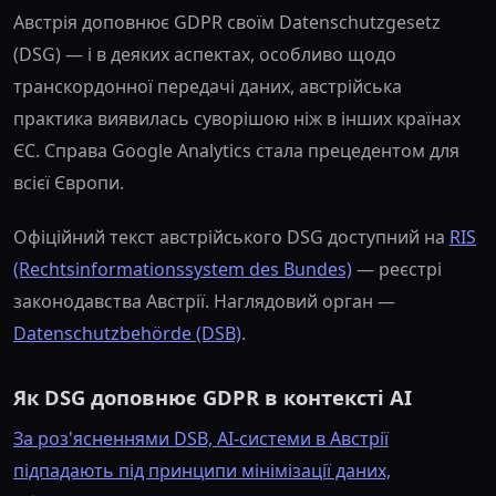
Австрія доповнює GDPR своїм Datenschutzgesetz
(DSG) — і в деяких аспектах, особливо щодо
транскордонної передачі даних, австрійська
практика виявилась суворішою ніж в інших країнах
ЄС. Справа Google Analytics стала прецедентом для
всієї Європи.
Офіційний текст австрійського DSG доступний на
RIS
(Rechtsinformationssystem des Bundes)
— реєстрі
законодавства Австрії. Наглядовий орган —
Datenschutzbehörde (DSB)
.
Як DSG доповнює GDPR в контексті AI
За роз'ясненнями DSB, AI-системи в Австрії
підпадають під принципи мінімізації даних,