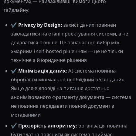
документах — найважливіші вимоги цього
гайдлайну:
✔️
Privacy by Design:
захист даних повинен
закладатися на етапі проектування системи, а не
додаватися пізніше. Це означає що вибір між
хмарним і self-hosted рішенням — це не тільки
технічне а й юридичне рішення
✔️
Мінімізація даних:
AI-система повинна
обробляти мінімально необхідний обсяг даних.
Якщо для відповіді на питання достатньо
анонімізованого фрагменту документа — система
не повинна передавати повний документ з
метаданими
✔️
Прозорість алгоритму:
організація повинна
бути здатна пояснити як система приймає