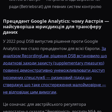
ради (Betriebsrat) для певних систем контролю
Прецедент Google Analytics: чому Австрія —
найсуворіша юрисдикція для трансферу
даних
У 2022 році DSB випустив рішення проти Google
Analytics яке стало прецедентом для всієї Європи.
За
аналізом RecordingLaw, рішення DSB встановило що
додаткові заходи захисту (supplementary measures)
повинні демонстративно унеможливлювати доступ
іноземних спецслужб — ризиковий підхід що
стверджує що таке спостереження малоймовірне —
не відповідає цим вимогам
.
Це означає: для австрійського регулятора
недостатньо сказати "ймовірність доступу NSA до