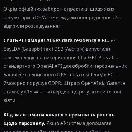
Окрім офіційних заборон є практики щодо яких
регулятори в DE/AT вже видали попередження або
відкрили розслідування:
ChatGPT і хмарні AI без data residency в ЄС.
Як
BayLDA (Баварія) так і DSB (Австрія) випустили
рекомендації що використання ChatGPT Plus або
стандартного OpenAI API для обробки персональних
даних без підписаного DPA і data residency в ЄС —
ймовірно порушує GDPR. Штраф OpenAI від Garante
(Італія) у €15 млн підтвердив що регулятори готові
діяти.
AI для автоматизованого прийняття рішень
щодо персоналу.
Якщо AI-система допомагає
менеджеру приймати рішення про наймання,