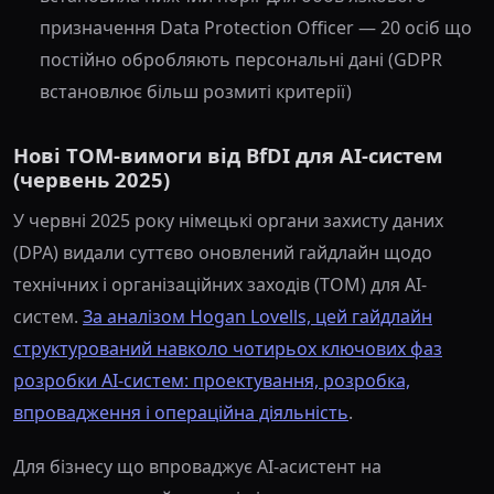
призначення Data Protection Officer — 20 осіб що
постійно обробляють персональні дані (GDPR
встановлює більш розмиті критерії)
Нові TOM-вимоги від BfDI для AI-систем
(червень 2025)
У червні 2025 року німецькі органи захисту даних
(DPA) видали суттєво оновлений гайдлайн щодо
технічних і організаційних заходів (TOM) для AI-
систем.
За аналізом Hogan Lovells, цей гайдлайн
структурований навколо чотирьох ключових фаз
розробки AI-систем: проектування, розробка,
впровадження і операційна діяльність
.
Для бізнесу що впроваджує AI-асистент на