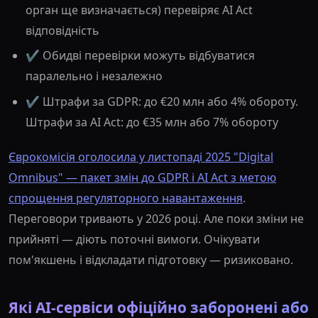
орган ще визначається) перевіряє AI Act
відповідність
✔️ Обидві перевірки можуть відбуватися
паралельно і незалежно
✔️ Штрафи за GDPR: до €20 млн або 4% обороту.
Штрафи за AI Act: до €35 млн або 7% обороту
Єврокомісія оголосила у листопаді 2025 "Digital
Omnibus" — пакет змін до GDPR і AI Act з метою
спрощення регуляторного навантаження
.
Переговори тривають у 2026 році. Але поки зміни не
прийняті — діють поточні вимоги. Очікувати
пом'якшень і відкладати підготовку — ризиковано.
Які AI-сервіси офіційно заборонені або