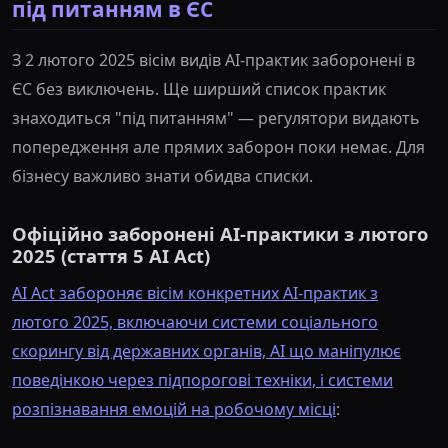
під питанням в ЄС
З 2 лютого 2025 вісім видів AI-практик заборонені в
ЄС без виключень. Ще ширший список практик
знаходиться "під питанням" — регулятори видають
попередження але прямих заборон поки немає. Для
бізнесу важливо знати обидва списки.
Офіційно заборонені AI-практики з лютого
2025 (стаття 5 AI Act)
AI Act забороняє вісім конкретних AI-практик з
лютого 2025, включаючи системи соціального
скорингу від державних органів, AI що маніпулює
поведінкою через підпорогові техніки, і системи
розпізнавання емоцій на робочому місці
: