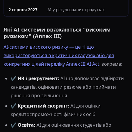
2 серпня 2027
AI у регульованих продуктах
Які AI-системи вважаються "високим
ризиком" (Annex III)
AI-системи високого ризику — це ті що
використовуються в критичних галузях або для
конкретних цілей переліку Annex III AI Act
, зокрема:
✔️
HR і рекрутмент:
AI що допомагає відбирати
кандидатів, оцінювати резюме або приймати
рішення про звільнення
✔️
Кредитний скоринг:
AI для оцінки
кредитоспроможності фізичних осіб
✔️
Освіта:
AI для оцінювання студентів або