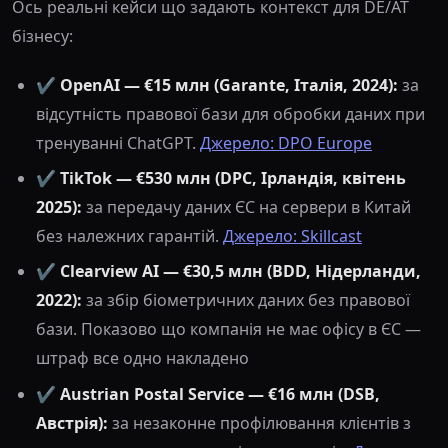
Ось реальні кейси що задають контекст для DE/AT
бізнесу:
✔️
OpenAI — €15 млн (Garante, Італія, 2024):
за
відсутність правової бази для обробки даних при
тренуванні ChatGPT.
Джерело: DPO Europe
✔️
TikTok — €530 млн (DPC, Ірландія, квітень
2025):
за передачу даних ЄС на сервери в Китай
без належних гарантій.
Джерело: Skillcast
✔️
Clearview AI — €30,5 млн (BDD, Нідерланди,
2022):
за збір біометричних даних без правової
бази. Показово що компанія не має офісу в ЄС —
штраф все одно накладено
✔️
Austrian Postal Service — €16 млн (DSB,
Австрія):
за незаконне профілювання клієнтів з