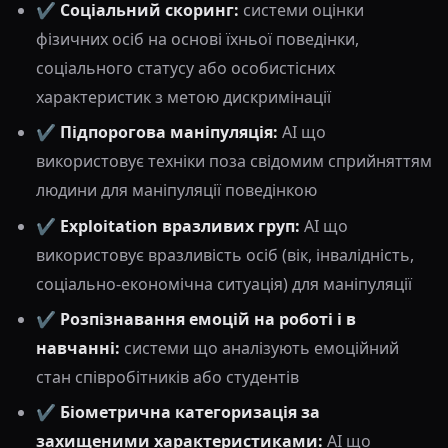
✔️
Соціальний скоринг:
системи оцінки
фізичних осіб на основі їхньої поведінки,
соціального статусу або особистісних
характеристик з метою дискримінації
✔️
Підпорогова маніпуляція:
AI що
використовує техніки поза свідомим сприйняттям
людини для маніпуляції поведінкою
✔️
Exploitation вразливих груп:
AI що
використовує вразливість осіб (вік, інвалідність,
соціально-економічна ситуація) для маніпуляції
✔️
Розпізнавання емоцій на роботі і в
навчанні:
системи що аналізують емоційний
стан співробітників або студентів
✔️
Біометрична категоризація за
захищеними характеристиками:
AI що