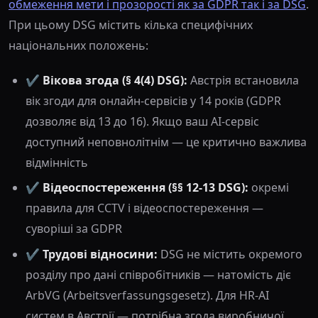
обмеження мети і прозорості як за GDPR так і за DSG
.
При цьому DSG містить кілька специфічних
національних положень:
✔️
Вікова згода (§ 4(4) DSG):
Австрія встановила
вік згоди для онлайн-сервісів у 14 років (GDPR
дозволяє від 13 до 16). Якщо ваш AI-сервіс
доступний неповнолітнім — це критично важлива
відмінність
✔️
Відеоспостереження (§§ 12-13 DSG):
окремі
правила для CCTV і відеоспостереження —
суворіші за GDPR
✔️
Трудові відносини:
DSG не містить окремого
розділу про дані співробітників — натомість діє
ArbVG (Arbeitsverfassungsgesetz). Для HR-AI
систем в Австрії — потрібна згода виробничої