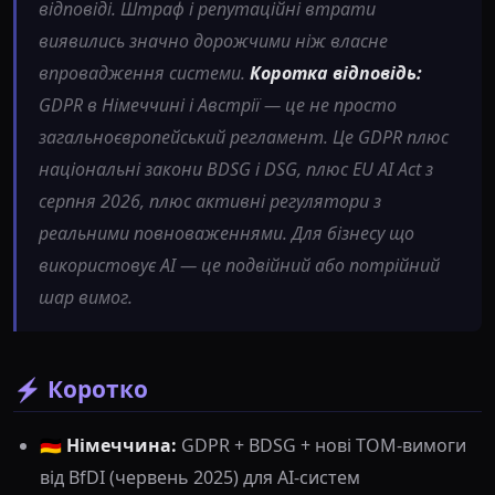
відповіді. Штраф і репутаційні втрати
виявились значно дорожчими ніж власне
впровадження системи.
Коротка відповідь:
GDPR в Німеччині і Австрії — це не просто
загальноєвропейський регламент. Це GDPR плюс
національні закони BDSG і DSG, плюс EU AI Act з
серпня 2026, плюс активні регулятори з
реальними повноваженнями. Для бізнесу що
використовує AI — це подвійний або потрійний
шар вимог.
⚡ Коротко
🇩🇪
Німеччина:
GDPR + BDSG + нові TOM-вимоги
від BfDI (червень 2025) для AI-систем