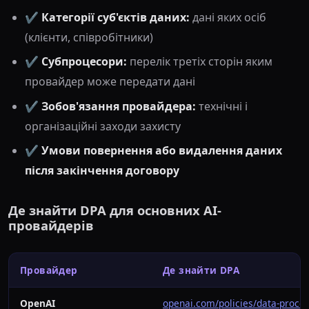
✔️
Категорії суб'єктів даних:
дані яких осіб
(клієнти, співробітники)
✔️
Субпроцесори:
перелік третіх сторін яким
провайдер може передати дані
✔️
Зобов'язання провайдера:
технічні і
організаційні заходи захисту
✔️
Умови повернення або видалення даних
після закінчення договору
Де знайти DPA для основних AI-
провайдерів
Провайдер
Де знайти DPA
OpenAI
openai.com/policies/data-proc