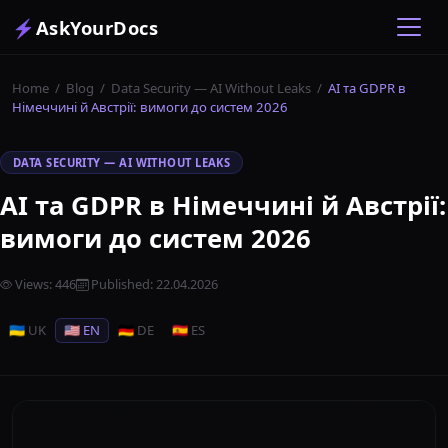
⚡
AskYourDocs
Home
/
Blog
/
Data Security — AI Without Leaks
/
AI та GDPR в
Німеччині й Австрії: вимоги до систем 2026
DATA SECURITY — AI WITHOUT LEAKS
AI та GDPR в Німеччині й Австрії:
вимоги до систем 2026
Views
:
446
Published
:
22.04.2026
🇺🇦 UK
🇺🇸 EN
🇩🇪 DE
🇪🇸 ES