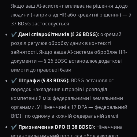
Якщо ваш AI-асистент впливає на рішення щодо
людини (наприклад HR або кредитні рішення) — §
37 BDSG застосовується
✔️
Дані співробітників (§ 26 BDSG):
окремий
розділ регулює обробку даних в контексті
зайнятості. Якщо ваша AI-система обробляє HR-
документи — § 26 BDSG встановлює додаткові
вимоги до правової бази
✔️
Штрафи (§ 83 BDSG):
BDSG встановлює
порядок накладення штрафів і розподіл
компетенцій між федеральними і земельними
органами. У Німеччині є 17 DPA — федеральний
BfDI і по одному в кожній федеральній землі
✔️
Призначення DPO (§ 38 BDSG):
Німеччина
встановила нижчий поріг для обов'язкового