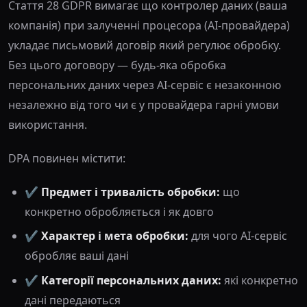
Стаття 28 GDPR вимагає що контролер даних (ваша
компанія) при залученні процесора (AI-провайдера)
укладає письмовий договір який регулює обробку.
Без цього договору — будь-яка обробка
персональних даних через AI-сервіс є незаконною
незалежно від того чи є у провайдера гарні умови
використання.
DPA повинен містити:
✔️
Предмет і тривалість обробки:
що
конкретно обробляється і як довго
✔️
Характер і мета обробки:
для чого AI-сервіс
обробляє ваші дані
✔️
Категорії персональних даних:
які конкретно
дані передаються