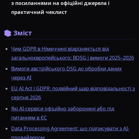
з посиланнями на офіційні джерела і
практичний чеклист
📚 Зміст
Чим GDPR в Німеччині відрізняється від
загальноєвропейського: BDSG і вимоги 2025–2026
Вимоги австрійського DSG до обробки даних
через AI
EU AI Act і GDPR: подвійний шар відповідальності з
серпня 2026
Які AI-сервіси офіційно заборонені або під
питанням в ЄС
Data Processing Agreement: що підписувати з AI-
провайдером