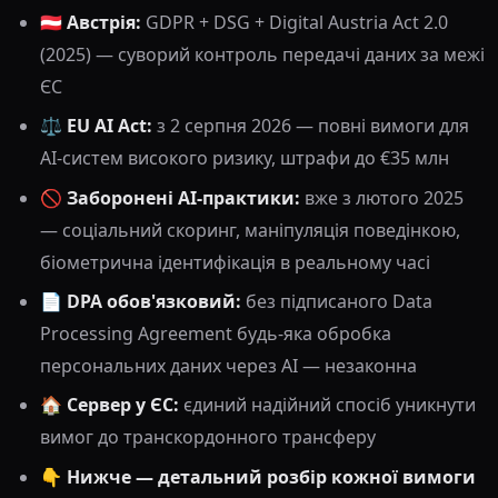
🇦🇹
Австрія:
GDPR + DSG + Digital Austria Act 2.0
(2025) — суворий контроль передачі даних за межі
ЄС
⚖️
EU AI Act:
з 2 серпня 2026 — повні вимоги для
AI-систем високого ризику, штрафи до €35 млн
🚫
Заборонені AI-практики:
вже з лютого 2025
— соціальний скоринг, маніпуляція поведінкою,
біометрична ідентифікація в реальному часі
📄
DPA обов'язковий:
без підписаного Data
Processing Agreement будь-яка обробка
персональних даних через AI — незаконна
🏠
Сервер у ЄС:
єдиний надійний спосіб уникнути
вимог до транскордонного трансферу
👇
Нижче — детальний розбір кожної вимоги