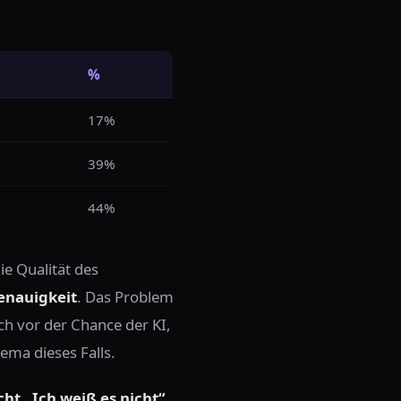
l
%
17%
39%
44%
ie Qualität des
enauigkeit
. Das Problem
ch vor der Chance der KI,
ema dieses Falls.
cht „Ich weiß es nicht“
.