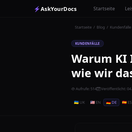
⚡
AskYourDocs
Startseite
Le
Startseite
/
Blog
/
Kundenfälle
KUNDENFÄLLE
Warum KI I
wie wir da
Aufrufe
:
514
Veröffentlicht
:
04
🇺🇦 UK
🇺🇸 EN
🇩🇪 DE
🇪🇸 ES