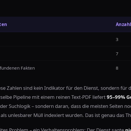
ten
Anzah
3
7
rfundenen Fakten
8
ese Zahlen sind kein Indikator für den Dienst, sondern für d
lbe Pipeline mit einem reinen Text-PDF liefert
95–99% G
 der Suchlogik – sondern daran, dass die meisten Seiten no
als unlesbarer Müll indexiert wurden. Das ist genau das Th
ites Problem – ein Verhaltensproblem: Der Dienst sagte
ni