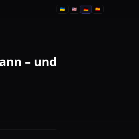
🇺🇦
🇺🇸
🇩🇪
🇪🇸
kann – und