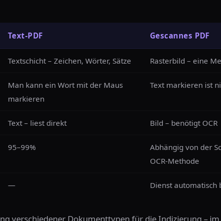
Text-PDF
Gescannes PDF
Textschicht – Zeichen, Wörter, Sätze
Rasterbild – eine M
Man kann ein Wort mit der Maus
Text markieren ist n
markieren
Text – liest direkt
Bild – benötigt OCR
95–99%
Abhängig von der Sc
OCR-Methode
—
Dienst automatisch
ng verschiedener Dokumenttypen für die Indizierung – im 