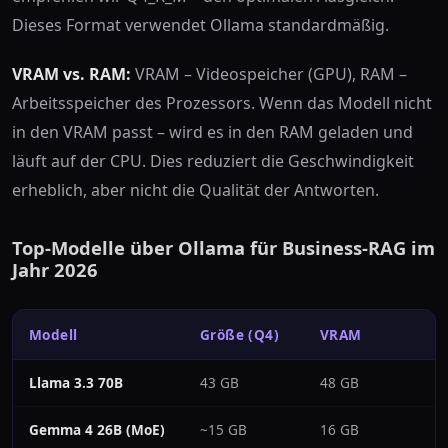
Dieses Format verwendet Ollama standardmäßig.
VRAM vs. RAM:
VRAM – Videospeicher (GPU), RAM –
Arbeitsspeicher des Prozessors. Wenn das Modell nicht
in den VRAM passt – wird es in den RAM geladen und
läuft auf der CPU. Dies reduziert die Geschwindigkeit
erheblich, aber nicht die Qualität der Antworten.
Top-Modelle über Ollama für Business-RAG im
Jahr 2026
Modell
Größe (Q4)
VRAM
Llama 3.3 70B
43 GB
48 GB
~
Gemma 4 26B (MoE)
~15 GB
16 GB
~