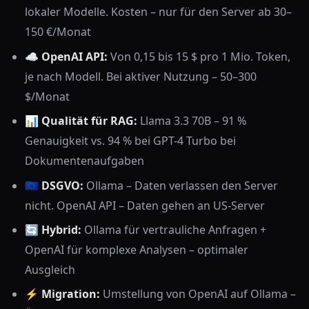
lokaler Modelle. Kosten – nur für den Server ab 30–
150 €/Monat
☁️
OpenAI API:
Von 0,15 bis 15 $ pro 1 Mio. Token,
je nach Modell. Bei aktiver Nutzung – 50–300
$/Monat
📊
Qualität für RAG:
Llama 3.3 70B – 91 %
Genauigkeit vs. 94 % bei GPT-4 Turbo bei
Dokumentenaufgaben
🇪🇺
DSGVO:
Ollama – Daten verlassen den Server
nicht. OpenAI API – Daten gehen an US-Server
🔄
Hybrid:
Ollama für vertrauliche Anfragen +
OpenAI für komplexe Analysen – optimaler
Ausgleich
⚡
Migration:
Umstellung von OpenAI auf Ollama –