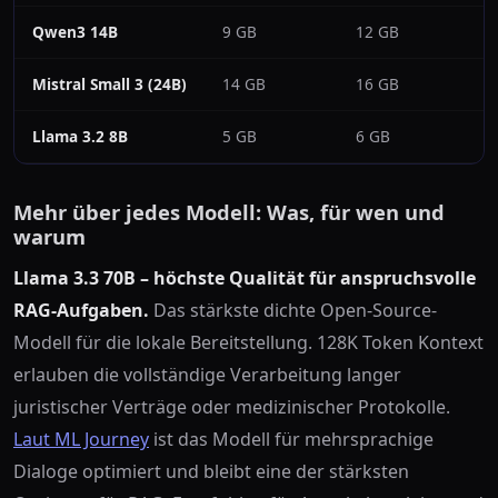
Qwen3 14B
9 GB
12 GB
~
Mistral Small 3 (24B)
14 GB
16 GB
~
Llama 3.2 8B
5 GB
6 GB
~
Mehr über jedes Modell: Was, für wen und
warum
Llama 3.3 70B – höchste Qualität für anspruchsvolle
RAG-Aufgaben.
Das stärkste dichte Open-Source-
Modell für die lokale Bereitstellung. 128K Token Kontext
erlauben die vollständige Verarbeitung langer
juristischer Verträge oder medizinischer Protokolle.
Laut ML Journey
ist das Modell für mehrsprachige
Dialoge optimiert und bleibt eine der stärksten