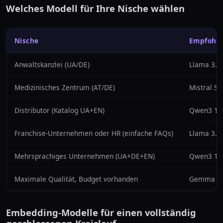
Welches Modell für Ihre Nische wählen
Nische
Empfohle
Anwaltskanzlei (UA/DE)
Llama 3.3
Medizinisches Zentrum (AT/DE)
Mistral Sm
Distributor (Katalog UA+EN)
Qwen3 14
Franchise-Unternehmen oder HR (einfache FAQs)
Llama 3.2
Mehrsprachiges Unternehmen (UA+DE+EN)
Qwen3 14
Maximale Qualität, Budget vorhanden
Gemma 4 2
Embedding-Modelle für einen vollständig