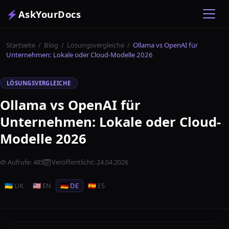
⚡
AskYourDocs
Startseite
/
Blog
/
Lösungsvergleiche
/
Ollama vs OpenAI für
Unternehmen: Lokale oder Cloud-Modelle 2026
LÖSUNGSVERGLEICHE
Ollama vs OpenAI für
Unternehmen: Lokale oder Cloud-
Modelle 2026
Aufrufe
:
485
Veröffentlicht
:
24.04.2026
🇺🇦 UK
🇺🇸 EN
🇩🇪 DE
🇪🇸 ES